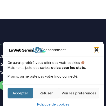
CREATION DE SITES
Consentement
Création de site internet Annecy
On aurait préféré vous offrir des vrais cookies
Création de site internet Poisy
Mais non… juste des scripts
utiles pour les stats.
Création de site immobilier Annecy
Promis, on ne piste pas votre frigo connecté.
Accepter
Refuser
Voir les préférences
Politique de cookies