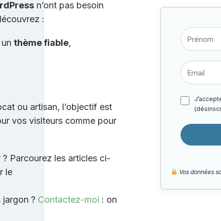
ordPress
n’ont pas besoin
découvrez :
r un
thème fiable
,
J’accept
t ou artisan, l’objectif est
(désinscri
ur vos visiteurs comme pour
Parcourez les articles ci-
r le
Vos données so
 jargon ?
Contactez-moi
: on