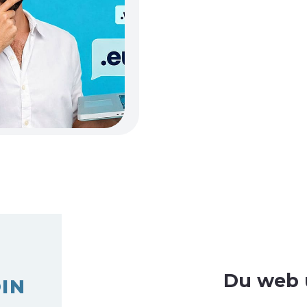
Du web u
IN