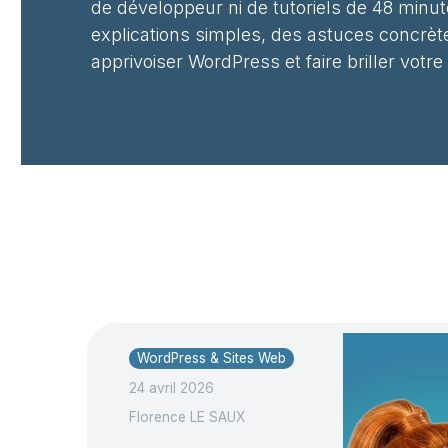
de développeur ni de tutoriels de 48 minut
explications simples, des astuces concrèt
apprivoiser WordPress et faire briller votre
WordPress & Sites Web
24 avril 2026
Florence LE SAUX