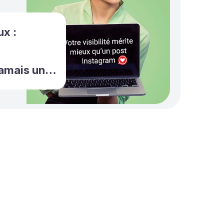
x :
amais un