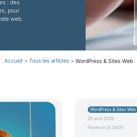
es : des
es, pour
 site web.
Accueil
>
Tous les articles
>
WordPress & Sites Web
WordPress & Sites Web
20 avril 2026
Florence LE SAUX