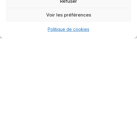
Refuser
moment..
Voir les préférences
Suivi des
Politique de cookies
performances
Rédaction des
Coût par clic, coût
annonces
par contact, taux
publicitaires
de conversion…
Titres +
Vous recevez un
descriptions avec
bilan clair, expliqué
un message clair et
simplement.
un appel à l’action
qui attire les
bonnes personnes.
Optimisation
continue des