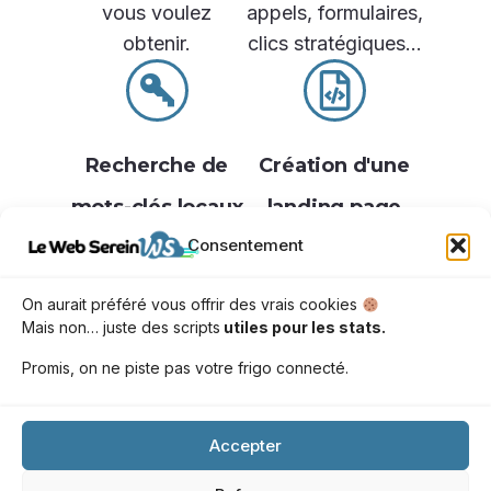
vous voulez
appels, formulaires,
obtenir.
clics stratégiques…
Recherche de
Création d'une
mots-clés locaux
landing page
Consentement
et pertinents
dédiée (si
Je sélectionne les
besoin)
On aurait préféré vous offrir des vrais cookies
expressions
Si votre site n’a pas
Mais non… juste des scripts
utiles pour les stats.
réellement tapées
de page adaptée à
Promis, on ne piste pas votre frigo connecté.
par vos clients (ex :
la campagne, j’en
“avocat Annecy”),
crée une optimisée
pour des annonces
Accepter
pour vos objectifs.
visibles au bon