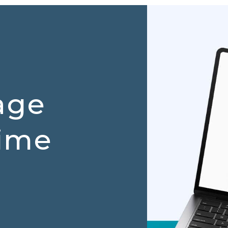
age
rime