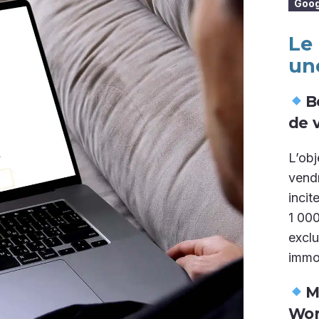
Goog
Le
un
B
de 
L’obj
vendr
incit
1 000
exclu
immob
M
Wor