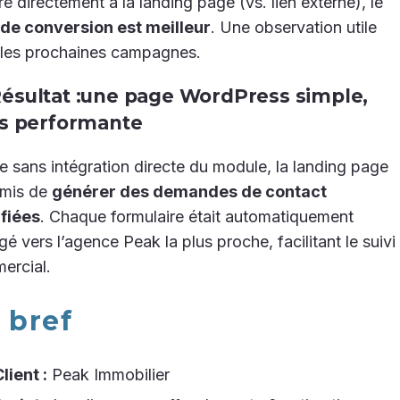
ré directement à la landing page (vs. lien externe), le
 de conversion est meilleur
. Une observation utile
 les prochaines campagnes.
ésultat :une page WordPress simple,
s performante
sans intégration directe du module, la landing page
rmis de
générer des demandes de contact
ifiées
. Chaque formulaire était automatiquement
igé vers l’agence Peak la plus proche, facilitant le suivi
ercial.
 bref
lient :
Peak Immobilier