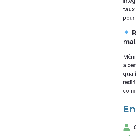
intég
taux
pour
R
mai
Même 
a pe
qual
redir
comm
En
C