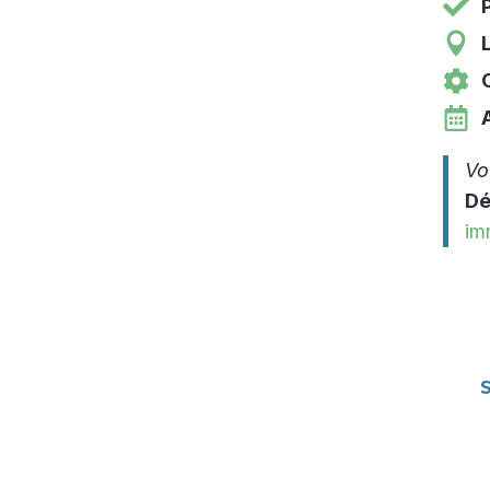
P
L
Vo
Dé
im