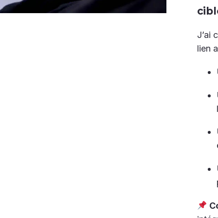
cib
J’ai
lien
C