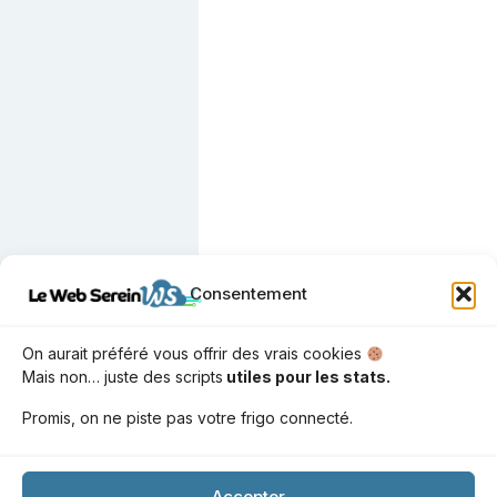
Téléchargez votre guide offert et
Consentement
boostez la clarté de votre site
Dans ce guide offert, vous allez découvrir :
On aurait préféré vous offrir des vrais cookies
Mais non… juste des scripts
utiles pour les stats.
Les
10 points clés
pour un site qui attire (et garde)
vos visiteurs
Promis, on ne piste pas votre frigo connecté.
Les erreurs que
80% des sites font encore
(et
comment les éviter)
Accepter