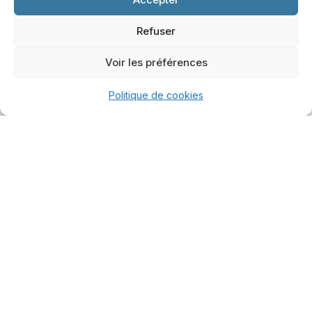
Des actions
simples et rapides
à mettre en place
dès aujourd’hui
Refuser
Voir les préférences
Politique de cookies
J’accepte de recevoir la newsletter Le Web Serein
(conseils et ressources) et le lien de téléchargement du
guide. Désinscription en 1 clic.
Je booste mon site en 10 points
Vos données sont protégées et ne seront jamais partagées