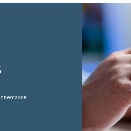
s
 Annemasse